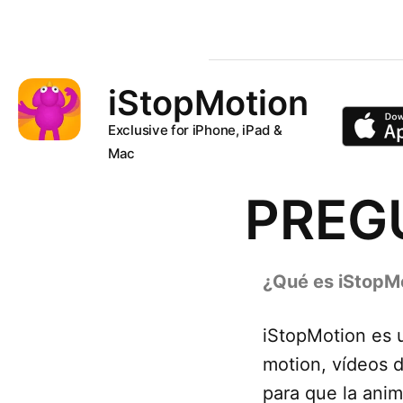
iStopMotion
Exclusive for iPhone, iPad &
Mac
PREG
¿Qué es iStopM
iStopMotion es 
motion, vídeos d
para que la anim