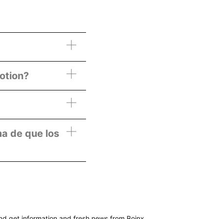
otion?
ma de que los
nd get information and fresh news from Boinx