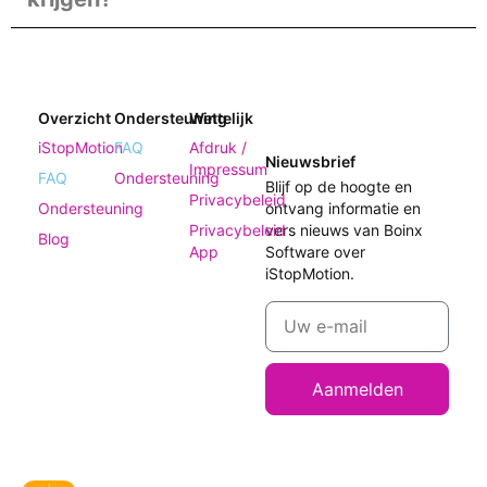
Overzicht
Ondersteuning
Wettelijk
iStopMotion
FAQ
Afdruk /
Nieuwsbrief
Impressum
FAQ
Ondersteuning
Blijf op de hoogte en
Privacybeleid
Ondersteuning
ontvang informatie en
Privacybeleid
vers nieuws van Boinx
Blog
App
Software over
iStopMotion.
Aanmelden