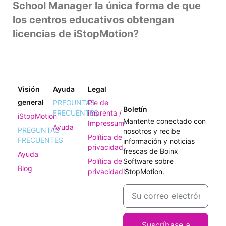
School Manager la única forma de que
los centros educativos obtengan
licencias de iStopMotion?
Visión
Ayuda
Legal
general
PREGUNTAS
Pie de
Boletín
FRECUENTES
imprenta /
iStopMotion
Mantente conectado con
Impressum
Ayuda
PREGUNTAS
nosotros y recibe
Política de
FRECUENTES
información y noticias
privacidad
frescas de Boinx
Ayuda
Política de
Software sobre
Blog
privacidad
iStopMotion.
Suscríbase a