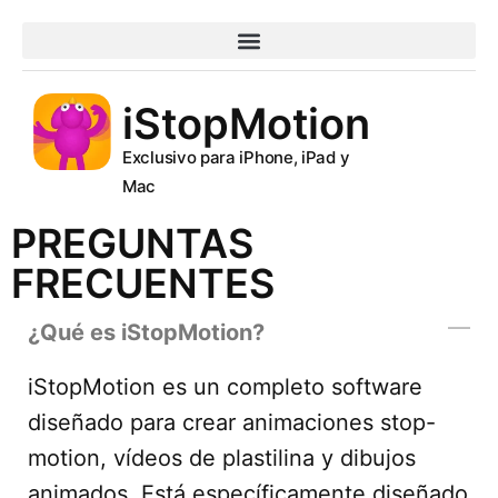
PREGUNTAS FRECUENTES
iStopMotion
Exclusivo para iPhone, iPad y
Mac
PREGUNTAS
FRECUENTES
¿Qué es iStopMotion?
iStopMotion es un completo software
diseñado para crear animaciones stop-
motion, vídeos de plastilina y dibujos
animados. Está específicamente diseñado