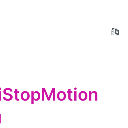
 iStopMotion
u