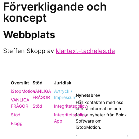
Förverkligande och
koncept
Webbplats
Steffen Skopp av
klartext-tacheles.de
Översikt
Stöd
Juridisk
iStopMotion
VANLIGA
Avtryck /
Nyhetsbrev
FRÅGOR
Impressum
VANLIGA
Håll kontakten med oss
FRÅGOR
Stöd
Integritetspolicy
och få information och
Stöd
Integritetspolicy
färska nyheter från Boinx
App
Software om
Blogg
iStopMotion.