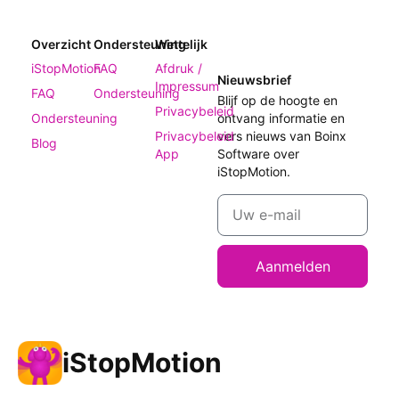
Overzicht
Ondersteuning
Wettelijk
iStopMotion
FAQ
Afdruk /
Nieuwsbrief
Impressum
FAQ
Ondersteuning
Blijf op de hoogte en
Privacybeleid
Ondersteuning
ontvang informatie en
Privacybeleid
vers nieuws van Boinx
Blog
App
Software over
iStopMotion.
Aanmelden
iStopMotion