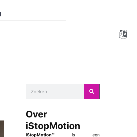
g
Over
iStopMotion
iStopMotion™
is een