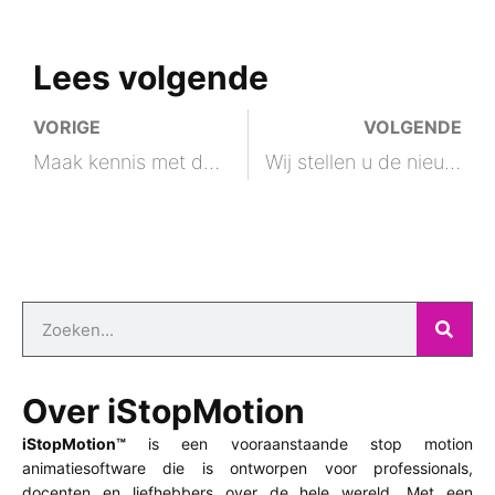
Lees volgende
VORIGE
VOLGENDE
Maak kennis met de gloednieuwe iStopMotion voor Mac: Animatie in een nieuw jasje
Wij stellen u de nieuwe iStopMotion voor Mac voor: Animatie, nieuw geïnterpreteerd
Over iStopMotion
iStopMotion™
is een vooraanstaande stop motion
animatiesoftware die is ontworpen voor professionals,
docenten en liefhebbers over de hele wereld. Met een