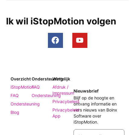
Ik wil iStopMotion volgen
Overzicht
Ondersteuning
Wettelijk
iStopMotion
FAQ
Afdruk /
Nieuwsbrief
Impressum
FAQ
Ondersteuning
Blijf op de hoogte en
Privacybeleid
Ondersteuning
ontvang informatie en
Privacybeleid
vers nieuws van Boinx
Blog
App
Software over
iStopMotion.