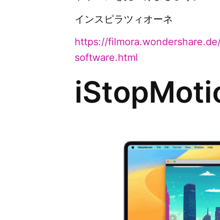
インスピラツィオーネ
https://filmora.wondershare.d
software.html
iStopMoti