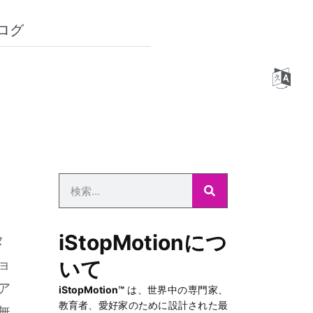
ログ
iStopMotionにつ
タ
ョ
いて
ア
iStopMotion™
は、世界中の専門家、
教育者、愛好家のために設計された最
無