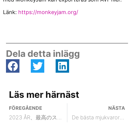
Länk:
https://monkeyjam.org/
Dela detta inlägg
Läs mer härnäst
FÖREGÅENDE
NÄSTA
2023 ÅR、最高のストップモーションソフトウェア
De bästa mjukvarorna för stop motion 2023