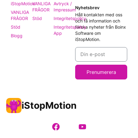
iStopMotion
VANLIGA
Avtryck /
Nyhetsbrev
FRÅGOR
Impressum
VANLIGA
Håll kontakten med oss
FRÅGOR
Stöd
Integritetspolicy
och få information och
Stöd
Integritetspolicy
färska nyheter från Boinx
App
Software om
Blogg
iStopMotion.
Prenumerera
iStopMotion