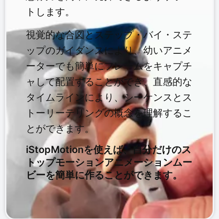
トします。
視覚的な合図とステップ・バイ・ステ
ップのガイダンスにより、幼いアニメ
ーターでも簡単にフレームをキャプチ
ャして配置することができ、直感的な
タイムラインにより、シーケンスとス
トーリーテリングの概念を理解するこ
とができます。
iStopMotionを使えば、自分だけのス
トップモーションアニメーションムー
ビーを簡単に作ることができます。