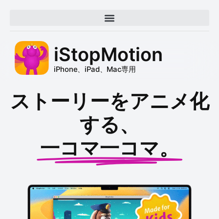
iStopMotion
iPhone、iPad、Mac専用
ストーリーをアニメ化
する、
一コマ一コマ。