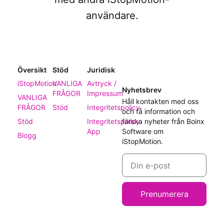
användare.
Översikt
Stöd
Juridisk
iStopMotion
VANLIGA
Avtryck /
Nyhetsbrev
FRÅGOR
Impressum
VANLIGA
Håll kontakten med oss
FRÅGOR
Stöd
Integritetspolicy
och få information och
Stöd
Integritetspolicy
färska nyheter från Boinx
App
Software om
Blogg
iStopMotion.
Prenumerera