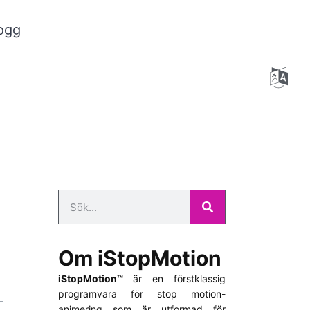
ogg
Om iStopMotion
iStopMotion™
är en förstklassig
programvara för stop motion-
animering som är utformad för