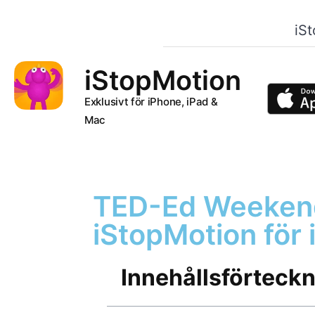
iS
iStopMotion
Exklusivt för iPhone, iPad &
Mac
TED-Ed Weeken
iStopMotion för 
Innehållsförteck