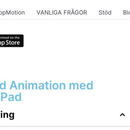
topMotion
VANLIGA FRÅGOR
Stöd
Bl
d Animation med
iPad
ning