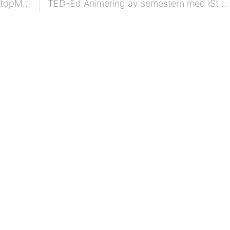
แอนิเมชั่นสุดสัปดาห์ TED-Ed พร้อม iStopMotion สำหรับ iPad
TED-Ed Animering av semestern med iStopMotion för iPad