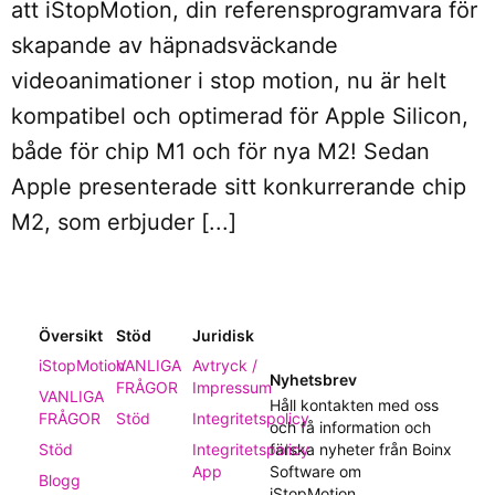
att iStopMotion, din referensprogramvara för
skapande av häpnadsväckande
videoanimationer i stop motion, nu är helt
kompatibel och optimerad för Apple Silicon,
både för chip M1 och för nya M2! Sedan
Apple presenterade sitt konkurrerande chip
M2, som erbjuder [...]
Översikt
Stöd
Juridisk
iStopMotion
VANLIGA
Avtryck /
Nyhetsbrev
FRÅGOR
Impressum
VANLIGA
Håll kontakten med oss
FRÅGOR
Stöd
Integritetspolicy
och få information och
Stöd
Integritetspolicy
färska nyheter från Boinx
App
Software om
Blogg
iStopMotion.