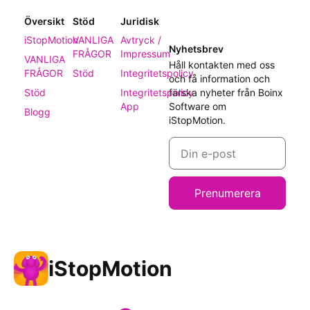
Översikt
Stöd
Juridisk
iStopMotion
VANLIGA
Avtryck /
Nyhetsbrev
FRÅGOR
Impressum
VANLIGA
Håll kontakten med oss
FRÅGOR
Stöd
Integritetspolicy
och få information och
Stöd
Integritetspolicy
färska nyheter från Boinx
App
Software om
Blogg
iStopMotion.
Prenumerera
iStopMotion