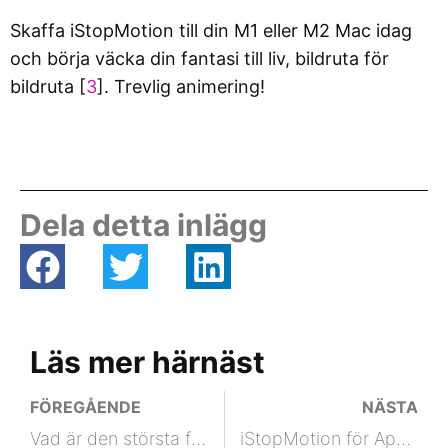
Skaffa iStopMotion till din M1 eller M2 Mac idag
och börja väcka din fantasi till liv, bildruta för
bildruta [
3
]. Trevlig animering!
Dela detta inlägg
Läs mer härnäst
FÖREGÅENDE
NÄSTA
Vad är den största fördelen med iStopMotion?
iStopMotion för Apple Silicon (M1 & M2) uitgebracht