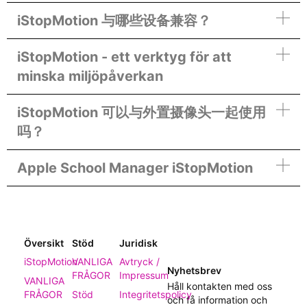
iStopMotion 与哪些设备兼容？
iStopMotion - ett verktyg för att
minska miljöpåverkan
iStopMotion 可以与外置摄像头一起使用
吗？
Apple School Manager iStopMotion
Översikt
Stöd
Juridisk
iStopMotion
VANLIGA
Avtryck /
Nyhetsbrev
FRÅGOR
Impressum
VANLIGA
Håll kontakten med oss
FRÅGOR
Stöd
Integritetspolicy
och få information och