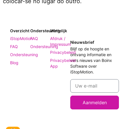
colocar-se no lugar do outro.
Overzicht
Ondersteuning
Wettelijk
iStopMotion
FAQ
Afdruk /
Nieuwsbrief
Impressum
FAQ
Ondersteuning
Blijf op de hoogte en
Privacybeleid
Ondersteuning
ontvang informatie en
Privacybeleid
vers nieuws van Boinx
Blog
App
Software over
iStopMotion.
Aanmelden