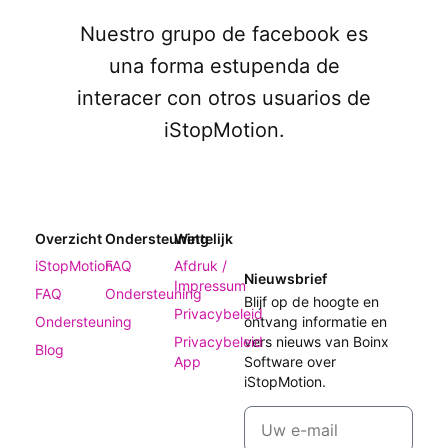
Nuestro grupo de facebook es
una forma estupenda de
interacer con otros usuarios de
iStopMotion.
Overzicht
Ondersteuning
Wettelijk
iStopMotion
FAQ
Afdruk /
Nieuwsbrief
Impressum
FAQ
Ondersteuning
Blijf op de hoogte en
Privacybeleid
Ondersteuning
ontvang informatie en
Privacybeleid
vers nieuws van Boinx
Blog
App
Software over
iStopMotion.