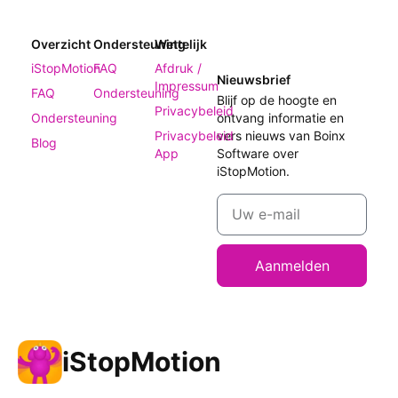
Overzicht
Ondersteuning
Wettelijk
iStopMotion
FAQ
Afdruk /
Nieuwsbrief
Impressum
FAQ
Ondersteuning
Blijf op de hoogte en
Privacybeleid
Ondersteuning
ontvang informatie en
Privacybeleid
vers nieuws van Boinx
Blog
App
Software over
iStopMotion.
Aanmelden
iStopMotion