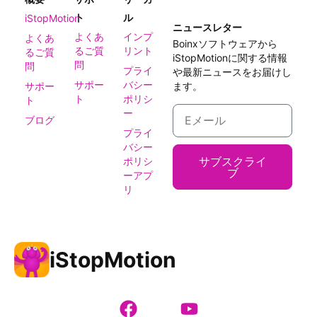
ト
ル
iStopMotion
ニュースレター
よくあ
インプ
よくあ
Boinxソフトウェアから
るご質
リント
るご質
iStopMotionに関する情報
問
問
プライ
や最新ニュースをお届けし
サポー
バシー
サポー
ます。
ト
ポリシ
ト
ー
ブログ
プライ
バシー
サブスクライ
ポリシ
ブ
ーアプ
リ
iStopMotion