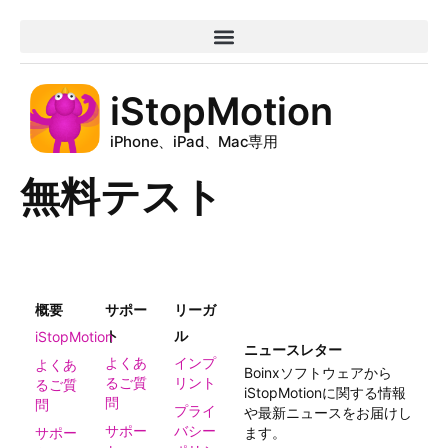
iStopMotion
iPhone、iPad、Mac専用
無料テスト
概要
サポー
リーガ
ト
ル
iStopMotion
ニュースレター
よくあ
インプ
よくあ
Boinxソフトウェアから
るご質
リント
るご質
iStopMotionに関する情報
問
問
プライ
や最新ニュースをお届けし
サポー
バシー
サポー
ます。