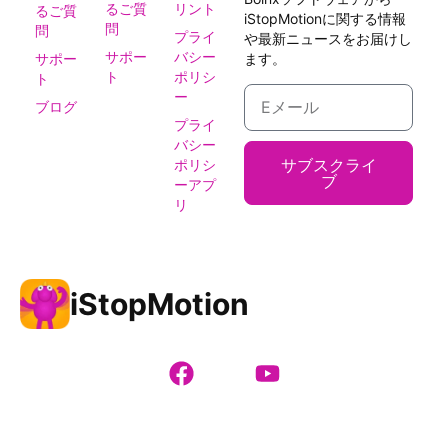
るご質
リント
るご質
iStopMotionに関する情報
問
問
プライ
や最新ニュースをお届けし
サポー
バシー
サポー
ます。
ト
ポリシ
ト
ー
ブログ
プライ
バシー
サブスクライ
ポリシ
ブ
ーアプ
リ
iStopMotion