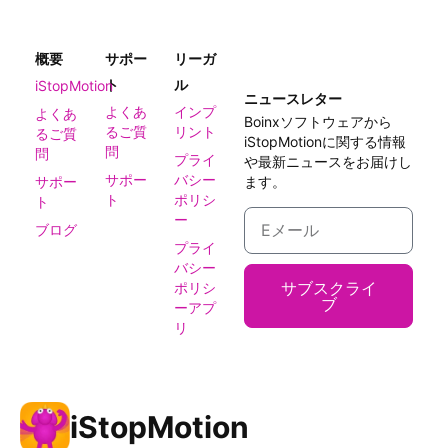
概要
サポー
リーガ
ト
ル
iStopMotion
ニュースレター
よくあ
インプ
よくあ
Boinxソフトウェアから
るご質
リント
るご質
iStopMotionに関する情報
問
問
プライ
や最新ニュースをお届けし
サポー
バシー
サポー
ます。
ト
ポリシ
ト
ー
ブログ
プライ
バシー
サブスクライ
ポリシ
ブ
ーアプ
リ
iStopMotion