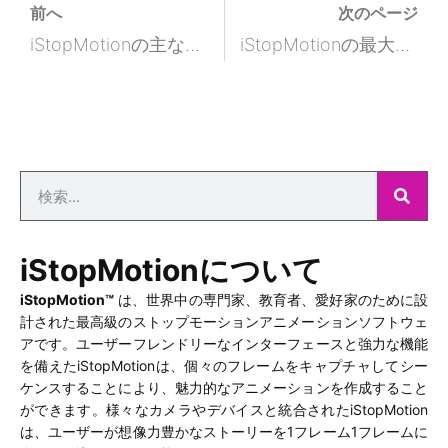
前へ
次のページ
iStopMotionの主な利点は何ですか？
iStopMotionの最大の利点は何ですか？
iStopMotionについて
iStopMotion™
は、世界中の専門家、教育者、愛好家のために設
計された最高級のストップモーションアニメーションソフトウェ
アです。ユーザーフレンドリーなインターフェースと強力な機能
を備えたiStopMotionは、個々のフレームをキャプチャしてシー
ケンスすることにより、魅力的なアニメーションを作成すること
ができます。様々なカメラやデバイスと統合されたiStopMotion
は、ユーザーが想像力豊かなストーリーを1フレーム1フレームに