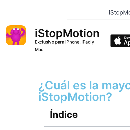
iStopMo
iStopMotion
Exclusivo para iPhone, iPad y
Mac
¿Cuál es la mayo
iStopMotion?
Índice