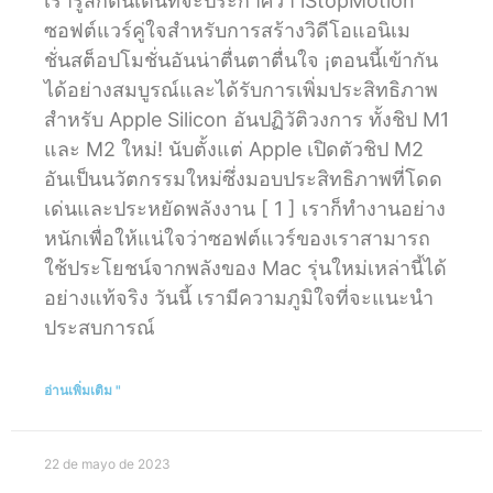
เรารู้สึกตื่นเต้นที่จะประกาศว่า iStopMotion
ซอฟต์แวร์คู่ใจสำหรับการสร้างวิดีโอแอนิเม
ชั่นสต็อปโมชั่นอันน่าตื่นตาตื่นใจ ¡ตอนนี้เข้ากัน
ได้อย่างสมบูรณ์และได้รับการเพิ่มประสิทธิภาพ
สำหรับ Apple Silicon อันปฏิวัติวงการ ทั้งชิป M1
และ M2 ใหม่! นับตั้งแต่ Apple เปิดตัวชิป M2
อันเป็นนวัตกรรมใหม่ซึ่งมอบประสิทธิภาพที่โดด
เด่นและประหยัดพลังงาน [ 1 ] เราก็ทำงานอย่าง
หนักเพื่อให้แน่ใจว่าซอฟต์แวร์ของเราสามารถ
ใช้ประโยชน์จากพลังของ Mac รุ่นใหม่เหล่านี้ได้
อย่างแท้จริง วันนี้ เรามีความภูมิใจที่จะแนะนำ
ประสบการณ์
อ่านเพิ่มเติม "
22 de mayo de 2023