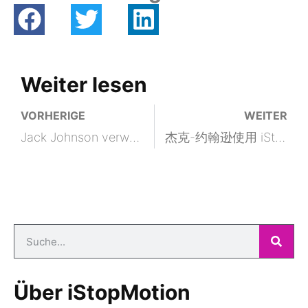
Weiter lesen
VORHERIGE
WEITER
Jack Johnson verwendet iStopMotion
杰克-约翰逊使用 iStopMotion
Über iStopMotion