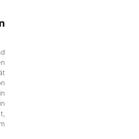
n
nd
en
ät
on
in
in
t,
em