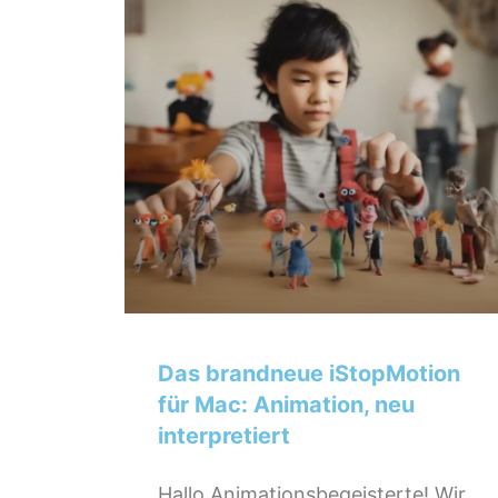
Das brandneue iStopMotion
für Mac: Animation, neu
interpretiert
Hallo Animationsbegeisterte! Wir