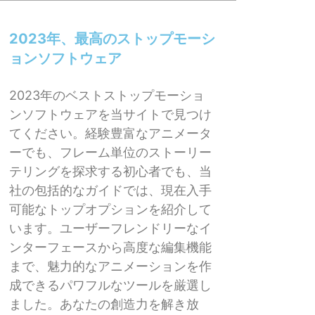
2023年、最高のストップモーシ
ョンソフトウェア
2023年のベストストップモーショ
ンソフトウェアを当サイトで見つけ
てください。経験豊富なアニメータ
ーでも、フレーム単位のストーリー
テリングを探求する初心者でも、当
社の包括的なガイドでは、現在入手
可能なトップオプションを紹介して
います。ユーザーフレンドリーなイ
ンターフェースから高度な編集機能
まで、魅力的なアニメーションを作
成できるパワフルなツールを厳選し
ました。あなたの創造力を解き放