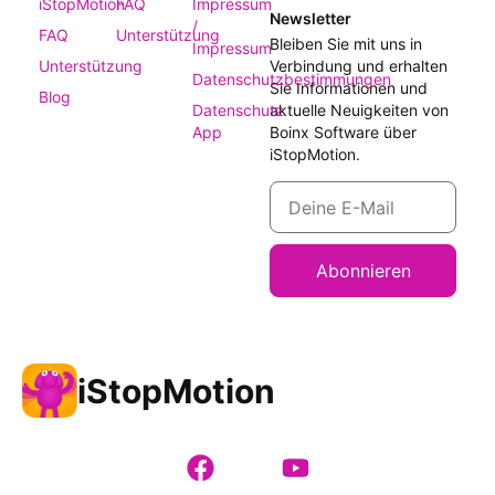
iStopMotion
FAQ
Impressum
Newsletter
/
FAQ
Unterstützung
Bleiben Sie mit uns in
Impressum
Unterstützung
Verbindung und erhalten
Datenschutzbestimmungen
Sie Informationen und
Blog
Datenschutz
aktuelle Neuigkeiten von
App
Boinx Software über
iStopMotion.
Abonnieren
iStopMotion