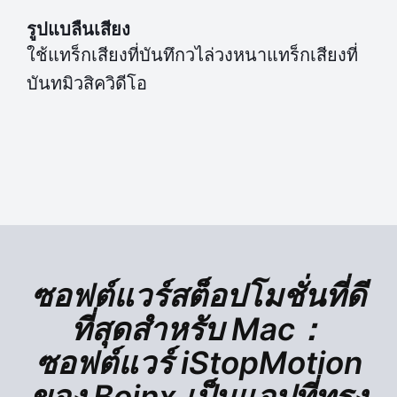
รูปแบลืนเสียง
ใช้แทร็กเสียงที่บันทึกวไล่วงหนาแทร็กเสียงที่
บันทมิวสิควิดีโอ
ซอฟต์แวร์สต็อปโมชั่นที่ดี
ที่สุดสำหรับ Mac：
ซอฟต์แวร์ iStopMotion
ของ Boinx เป็นแอปที่ทรง