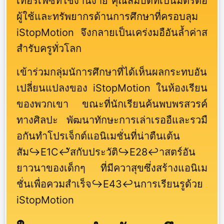
เทอร์เฟซที่ใช้งานง่าย คุณสมบัติที่เป็นมิตรต่อ
ผู้ใช้และทรัพยากรด้านการศึกษาที่ครอบลุม
iStopMotion จึงกลายเป็นเคร่งมอือันล้ำค่าส
สำรับครูทั่วโลก
เข้าร่วมกลุ่มนัการศึกษาที่ได้เห็นผลกระทบอัน
เปลี่ยนแปลงของ iStopMotion ในห้องเรียน
ของพวกเขา ขณะที่นักเรียนค้นพบพรสวรค์
ทางศิลปะ พัฒนาทักษะการเล่าเรออืและรวมื
อกันทำโปรเจ็กต์แอนิเมชั่นที่น่าตืนเต้น
สัม↪E1C↩ัสกับประวัติ↪E28↩าสตร์อัน
ยาวนาของเด็กๆ ที่มีควาสุขซึ่งสร้างแอนิเม
ชั่นเพื่อควมสำเร็จ↪E43↩นการเรียนรูด้วย
iStopMotion