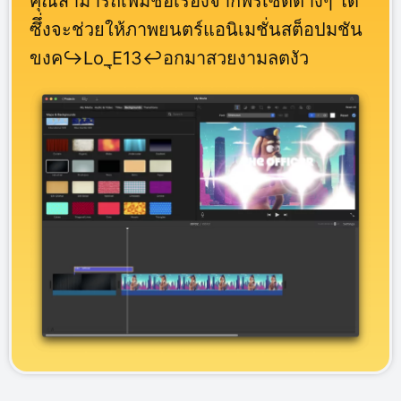
คุณสามารถเพิ่มชื่อเรื่องจากพรีเซต็ต่างๆ ได้
ซึึ่งจะช่วยให้ภาพยนตร์แอนิเมชั่นสต็อปมชัน
ขงค↪Lo_ุE13↩อกมาสวยงามลตงัว