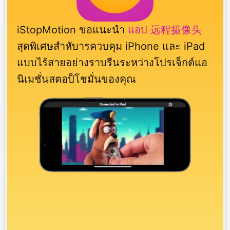
iStopMotion ขอแนะนำ
แอป 远程摄像头
สุดพิเศษสำหับารควบคุม iPhone และ iPad
แบบไร้สายอย่างราบรืนระหว่างโปรเจ็กต์แอ
นิเมชั่นสตอป็โชมั่นของคุณ