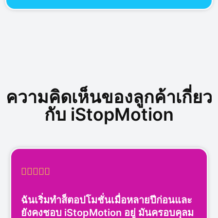
ความคิดเห็นของลูกค้าเกี่ยว
กับ iStopMotion





ฉันเริ่มทำส็ตอปโมชั่นเมื่อหลายปีก่อนและ
ยังคงชอบ iStopMotion อยู่ มันครอบคุลม