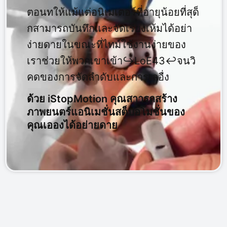
ตอนทให้แม้แต่อนิเมเตอร์ที่อายุน้อยที่สุด็
กสามารถบันทึกและจัดเรียงเห้มได้อย่า
ง่ายดายในขณะที่ไทม์ใช้งานง่ายของ
เราช่วยให้พวกเขาเข้า↪LoE43↩จนวิ
คดของการจัดลำดับและการเลอื่ง
ด้วย iStopMotion คุณสาารถสร้าง
ภาพยนตร์แอนิเมชั่นสต็ปอโมชั่นของ
คุณเอองได้อย่ายดาย