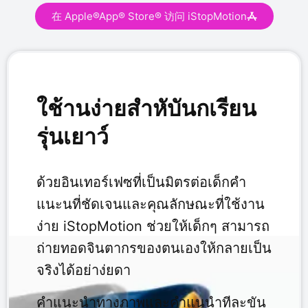
在 Apple®App® Store® 访问 iStopMotion
ใช้านง่ายสำหับันกเรียน
รุ่นเยาว์
ด้วยอินเทอร์เฟซที่เป็นมิตรต่อเด็กคำ
แนะนที่ชัดเจนและคุณลักษณะที่ใช้งาน
ง่าย iStopMotion ช่วยให้เด็กๆ สามารถ
ถ่ายทอดจินตากรของตนเองให้กลายเป็น
จริงได้อย่าง่ยดา
คำแนะนำทางภาพและคำแนนำทีละขัน