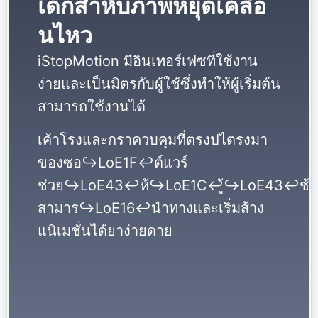
เด็กสำหับภาพหยุดเคลือ
นไหว
iStopMotion มีอินเทอร์เฟซที่ใช้งาน
ง่ายและเป็นมิตรกับผู้ใช้ซึ่งทำให้ผู้เริ่มต้น
สามารถใช้งานได้
เค้าโรงและกราควบคุมที่ตรงปไตรงมา
ของซอ↪LoE1F↩ต์แวร์
ช่วย↪LoE43↩ห้↪LoE1C↩ู้↪LoE43↩ช้
สามาร↪LoE16↩นำทางและเริ่มส้าง
แนิเมชั่นได้ยาง่ายดาย