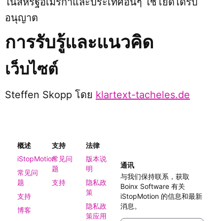
ในสหรัฐอเมริกาและประเทศอื่นๆ ใช้โยดได้รับ
อนุญาต
การรับรู้และแนวคิด
เว็บไซต์
Steffen Skopp โดย
klartext-tacheles.de
概述
支持
法律
iStopMotion
常见问
版本说
通讯
题
明
常见问
与我们保持联系，获取
题
支持
隐私政
Boinx Software 有关
策
支持
iStopMotion 的信息和最新
隐私政
消息。
博客
策应用