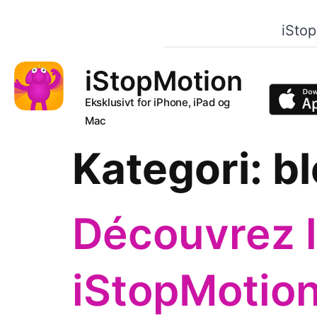
iSto
iStopMotion
Eksklusivt for iPhone, iPad og
Mac
Kategori:
b
Découvrez l
iStopMotion