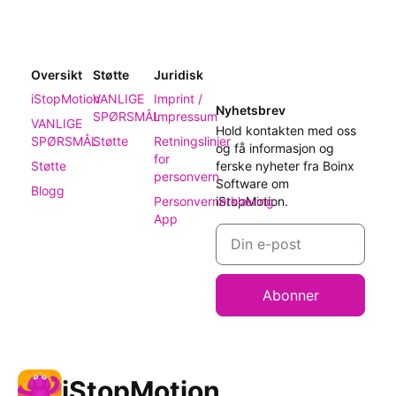
Oversikt
Støtte
Juridisk
iStopMotion
VANLIGE
Imprint /
Nyhetsbrev
SPØRSMÅL
Impressum
VANLIGE
Hold kontakten med oss
SPØRSMÅL
Støtte
Retningslinjer
og få informasjon og
for
Støtte
ferske nyheter fra Boinx
personvern
Software om
Blogg
Personvernerklæring
iStopMotion.
App
Abonner
iStopMotion