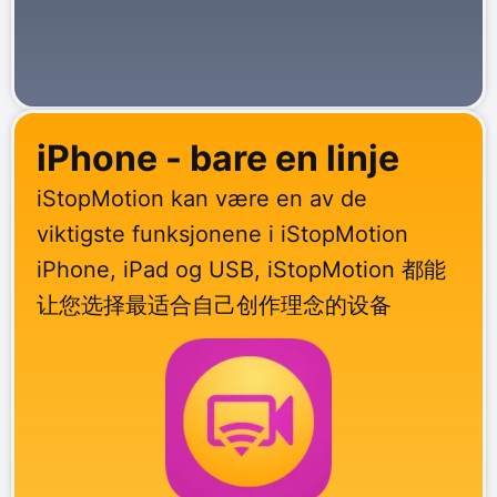
iPhone - bare en linje
iStopMotion kan være en av de
viktigste funksjonene i iStopMotion
iPhone, iPad og USB, iStopMotion 都能
让您选择最适合自己创作理念的设备