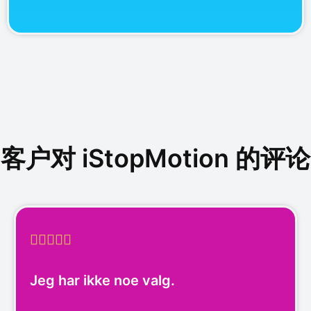
客户对 iStopMotion 的评论





Jeg har ikke noe valg.