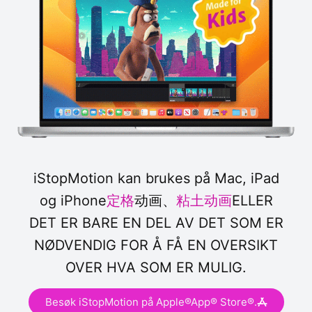
iStopMotion kan brukes på Mac, iPad
og iPhone
定格
动画、
粘土动画
ELLER
DET ER BARE EN DEL AV DET SOM ER
NØDVENDIG FOR Å FÅ EN OVERSIKT
OVER HVA SOM ER MULIG.
Besøk iStopMotion på Apple®App® Store®.