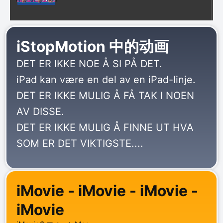
iStopMotion 中的动画
DET ER IKKE NOE Å SI PÅ DET.
iPad kan være en del av en iPad-linje.
DET ER IKKE MULIG Å FÅ TAK I NOEN
AV DISSE.
DET ER IKKE MULIG Å FINNE UT HVA
SOM ER DET VIKTIGSTE....
iMovie - iMovie - iMovie -
iMovie