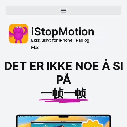
VANLIGE SPØRSMÅL
iStopMotion
Eksklusivt for iPhone, iPad og
Mac
DET ER IKKE NOE Å SI
PÅ
一帧一帧