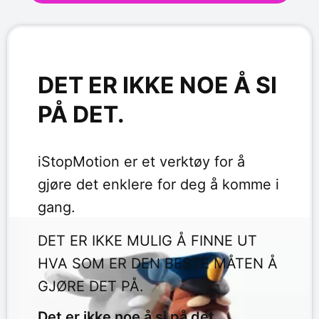
DET ER IKKE NOE Å SI
PÅ DET.
iStopMotion er et verktøy for å
gjøre det enklere for deg å komme i
gang.
DET ER IKKE MULIG Å FINNE UT
HVA SOM ER DEN BESTE MÅTEN Å
GJØRE DET PÅ.
Det er ikke noe å si på det.