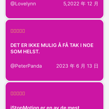
@Lovelynn
5,2022 年 12 月





DET ER IKKE MULIG Å FÅ TAK I NOE
SOM HELST.
@PeterPanda
2023 年 6 月 13 日





iStopMotion er en av de mest