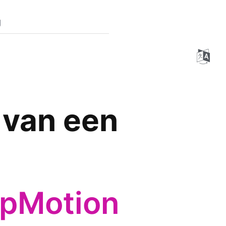
g
 van een
opMotion