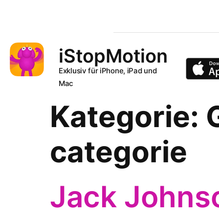
iStopMotion
Exklusiv für iPhone, iPad und
Mac
Kategorie:
categorie
Jack Johnso